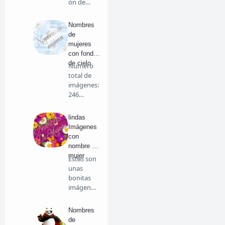
ón de
imágenes
bonitas
Nombres
con …
de
mujeres
con fondo
de cielo
Numero
total de
imágenes:
246
Personaje
s PNG
lindas
de…
Imágenes
con
nombre de
mujer
Estas son
unas
bonitas
imágenes
decorada
s con f…
Nombres
de