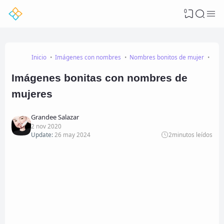
0
Inicio
Imágenes con nombres
Nombres bonitos de mujer
Nom
Imágenes bonitas con nombres de
mujeres
Grandee Salazar
2 nov 2020
Update:
26 may 2024
2
minutos leídos